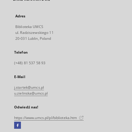
Adres
Biblioteka UMCS
ul. Radziszewskiego 11
20-031 Lublin, Poland
Telefon
(+48) 81 537 58 93
E-Mail
j.startek@umcs.pl
u.zielinska@umcs.pl
Odwiedź nas!
https://www.umcs.pl/pl/biblioteka.htm
Facebook
Link