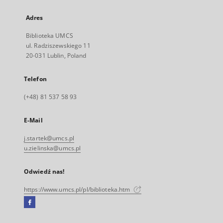
Adres
Biblioteka UMCS
ul. Radziszewskiego 11
20-031 Lublin, Poland
Telefon
(+48) 81 537 58 93
E-Mail
j.startek@umcs.pl
u.zielinska@umcs.pl
Odwiedź nas!
https://www.umcs.pl/pl/biblioteka.htm
Facebook
Link
zewnętrzny,