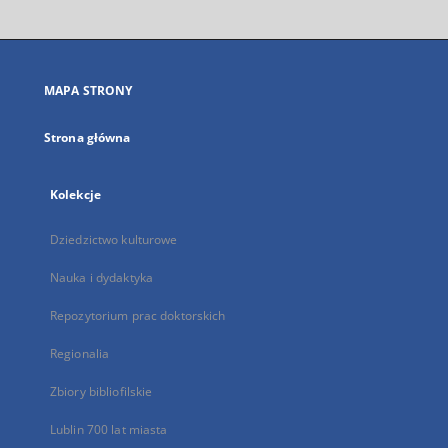
otworzy
się
w
nowej
MAPA STRONY
karcie
Strona główna
Kolekcje
Dziedzictwo kulturowe
Nauka i dydaktyka
Repozytorium prac doktorskich
Regionalia
Zbiory bibliofilskie
Lublin 700 lat miasta