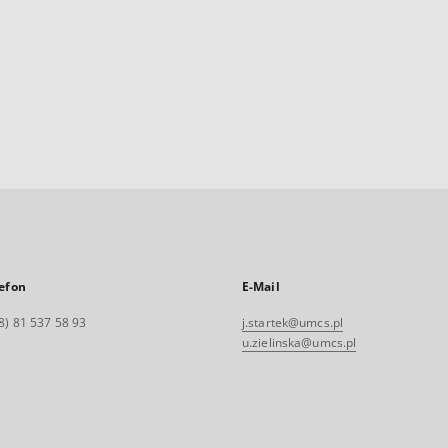
efon
E-Mail
8) 81 537 58 93
j.startek@umcs.pl
u.zielinska@umcs.pl