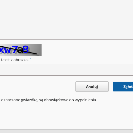
*
 tekst z obrazka.
Anuluj
Zgłoś
a oznaczone gwiazdką, są obowiązkowe do wypełnienia.