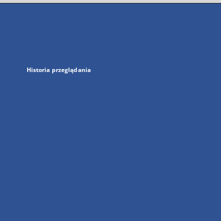
się
w
nowej
karcie
Historia przeglądania