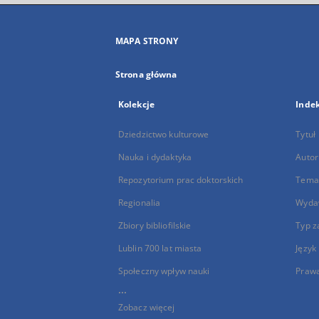
MAPA STRONY
Strona główna
Kolekcje
Inde
Dziedzictwo kulturowe
Tytuł
Nauka i dydaktyka
Autor
Repozytorium prac doktorskich
Temat
Regionalia
Wyda
Zbiory bibliofilskie
Typ z
Lublin 700 lat miasta
Język
Społeczny wpływ nauki
Praw
...
Zobacz więcej