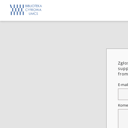
Zgło
supp
from
E-mai
Kome