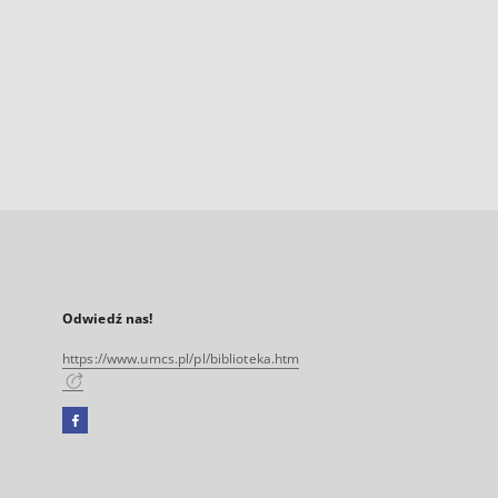
Odwiedź nas!
https://www.umcs.pl/pl/biblioteka.htm
Facebook
Link
zewnętrzny,
otworzy