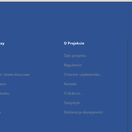
ksy
O Projekcie
Opis projektu
Regulamin
 i słowa kluczowe
O koncie użytkownika...
wca
Kontakt
asobu
O dLibrze...
Statystyki
a
Deklaracja dostępności