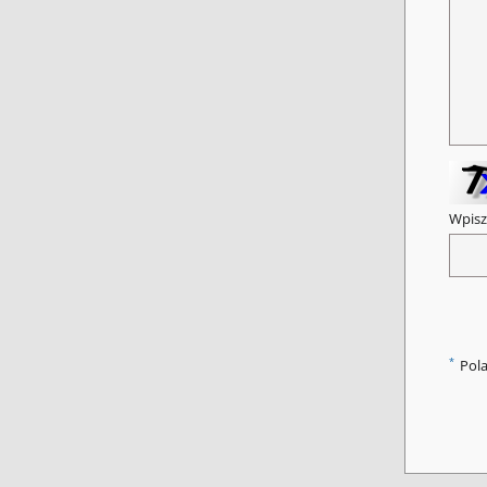
Wpisz
*
Pol