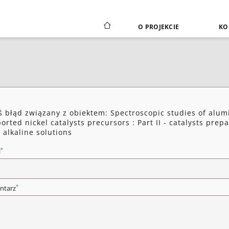
O PROJEKCIE
KO
ś błąd związany z obiektem: Spectroscopic studies of alum
orted nickel catalysts precursors : Part II - catalysts prep
 alkaline solutions
*
l
*
ntarz