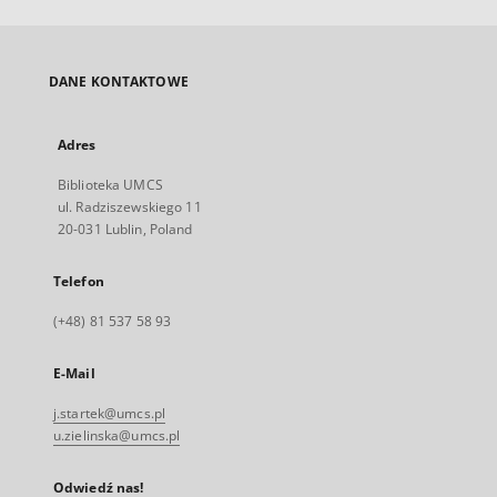
DANE KONTAKTOWE
Adres
Biblioteka UMCS
ul. Radziszewskiego 11
20-031 Lublin, Poland
Telefon
(+48) 81 537 58 93
E-Mail
j.startek@umcs.pl
u.zielinska@umcs.pl
Odwiedź nas!