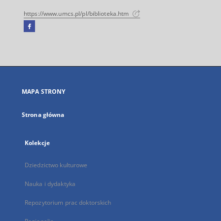
https://www.umcs.pl/pl/biblioteka.htm
Facebook
Link
zewnętrzny,
otworzy
się
w
nowej
MAPA STRONY
karcie
Strona główna
Kolekcje
Dziedzictwo kulturowe
Nauka i dydaktyka
Repozytorium prac doktorskich