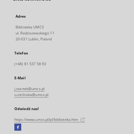
Adres
Biblioteka UMCS
ul. Radziszewskiego 11
20-031 Lublin, Poland
Telefon
(+48) 81 537 58 93
E-Mail
j.startek@umcs.pl
u.zielinska@umcs.pl
Odwiedź nas!
https://www.umcs.pl/pl/biblioteka.htm
Facebook
Link