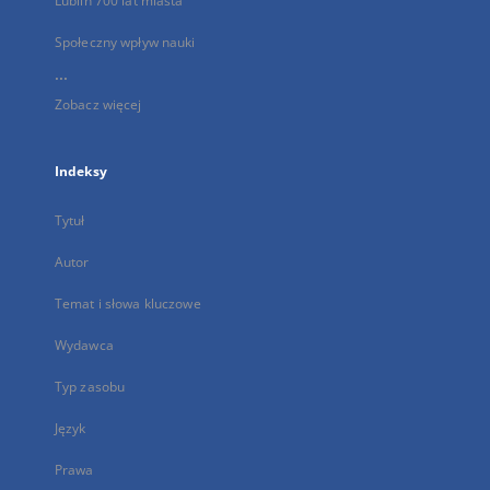
Lublin 700 lat miasta
Społeczny wpływ nauki
...
Zobacz więcej
Indeksy
Tytuł
Autor
Temat i słowa kluczowe
Wydawca
Typ zasobu
Język
Prawa