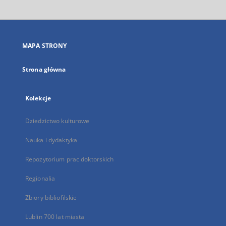
otworzy
się
w
nowej
MAPA STRONY
karcie
Strona główna
Kolekcje
Dziedzictwo kulturowe
Nauka i dydaktyka
Repozytorium prac doktorskich
Regionalia
Zbiory bibliofilskie
Lublin 700 lat miasta