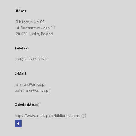
Adres
Biblioteka UMCS
ul. Radziszewskiego 11
20-031 Lublin, Poland
Telefon
(+48) 81 537 58 93
E-Mail
j.startek@umcs.pl
u.zielinska@umcs.pl
Odwiedź nas!
https://www.umcs.pl/pl/biblioteka.htm
Facebook
Link
zewnętrzny,