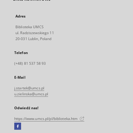
Adres
Biblioteka UMCS
ul. Radziszewskiego 11
20-031 Lublin, Poland
Telefon
(+48) 81 537 58 93
E-Mail
j.startek@umcs.pl
u.zielinska@umcs.pl
Odwiedź nas!
https://www.umcs.pl/pl/biblioteka.htm
Facebook
Link