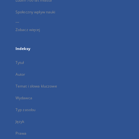
Lublin 700 lat miasta
Społeczny wpływ nauki
...
Zobacz więcej
Indeksy
Tytuł
Autor
Temat i słowa kluczowe
Wydawca
Typ zasobu
Język
Prawa