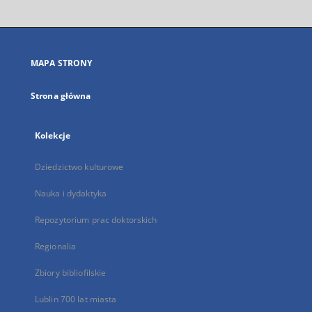
otworzy
się
w
nowej
MAPA STRONY
karcie
Strona główna
Kolekcje
Dziedzictwo kulturowe
Nauka i dydaktyka
Repozytorium prac doktorskich
Regionalia
Zbiory bibliofilskie
Lublin 700 lat miasta