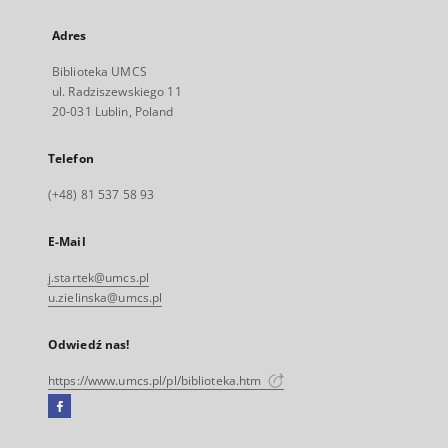
Adres
Biblioteka UMCS
ul. Radziszewskiego 11
20-031 Lublin, Poland
Telefon
(+48) 81 537 58 93
E-Mail
j.startek@umcs.pl
u.zielinska@umcs.pl
Odwiedź nas!
https://www.umcs.pl/pl/biblioteka.htm
Facebook
Link
zewnętrzny,