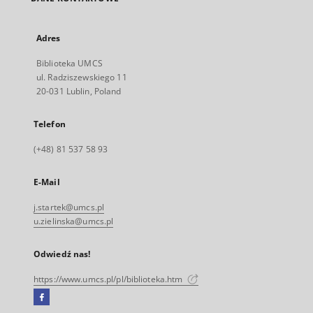
Adres
Biblioteka UMCS
ul. Radziszewskiego 11
20-031 Lublin, Poland
Telefon
(+48) 81 537 58 93
E-Mail
j.startek@umcs.pl
u.zielinska@umcs.pl
Odwiedź nas!
https://www.umcs.pl/pl/biblioteka.htm
Facebook
Link