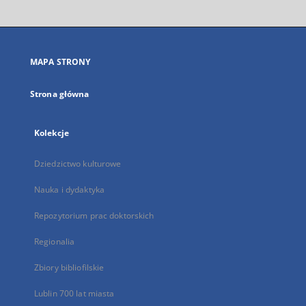
otworzy
się
w
nowej
MAPA STRONY
karcie
Strona główna
Kolekcje
Dziedzictwo kulturowe
Nauka i dydaktyka
Repozytorium prac doktorskich
Regionalia
Zbiory bibliofilskie
Lublin 700 lat miasta