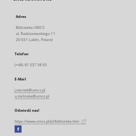
Adres
Biblioteka UMCS
ul. Radziszewskiego 11
20-031 Lublin, Poland
Telefon
(+48) 81 537 58 93
E-Mail
j.startek@umcs.pl
u.zielinska@umcs.pl
Odwiedź nas!
https://www.umcs.pl/pl/biblioteka.htm
Facebook
Link