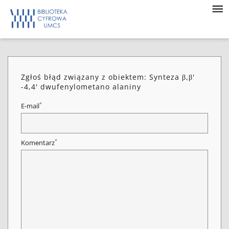
Zgłoś błąd związany z obiektem: Synteza β,β'
-4,4' dwufenylometano alaniny
*
E-mail
*
Komentarz