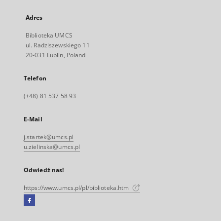
Adres
Biblioteka UMCS
ul. Radziszewskiego 11
20-031 Lublin, Poland
Telefon
(+48) 81 537 58 93
E-Mail
j.startek@umcs.pl
u.zielinska@umcs.pl
Odwiedź nas!
https://www.umcs.pl/pl/biblioteka.htm
Facebook
Link
zewnętrzny,