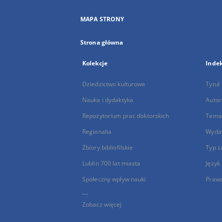
MAPA STRONY
Strona główna
Kolekcje
Inde
Dziedzictwo kulturowe
Tytuł
Nauka i dydaktyka
Autor
Repozytorium prac doktorskich
Temat
Regionalia
Wyda
Zbiory bibliofilskie
Typ z
Lublin 700 lat miasta
Język
Społeczny wpływ nauki
Praw
...
Zobacz więcej