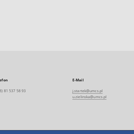
efon
E-Mail
8) 81 537 58 93
j.startek@umcs.pl
u.zielinska@umcs.pl