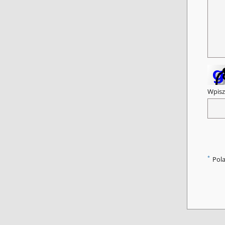
Wpisz
*
Pol