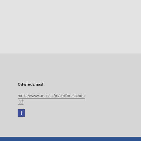
Odwiedź nas!
https://www.umcs.pl/pl/biblioteka.htm
Facebook
Link
zewnętrzny,
otworzy
się