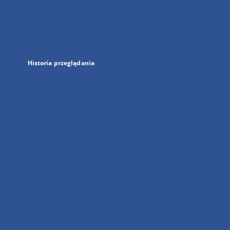
w
nowej
karcie
Historia przeglądania