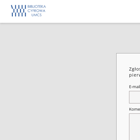
Zgło
pier
E-mai
Kome