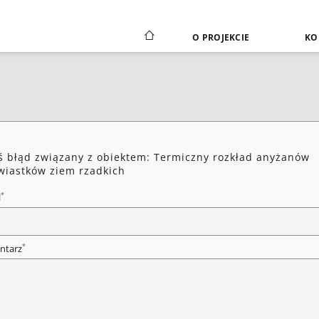
O PROJEKCIE
KO
ś błąd związany z obiektem: Termiczny rozkład anyżanów
wiastków ziem rzadkich
*
l
*
ntarz