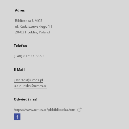
Adres
Biblioteka UMCS
ul. Radziszewskiego 11
20-031 Lublin, Poland
Telefon
(+48) 81 537 58 93
E-Mail
j.startek@umcs.pl
u.zielinska@umcs.pl
Odwiedź nas!
https://www.umcs.pl/pl/biblioteka.htm
Facebook
Link
zewnętrzny,