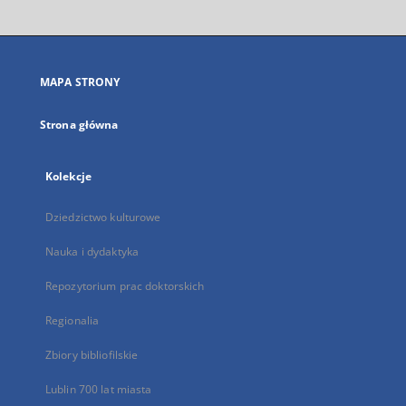
otworzy
się
w
nowej
MAPA STRONY
karcie
Strona główna
Kolekcje
Dziedzictwo kulturowe
Nauka i dydaktyka
Repozytorium prac doktorskich
Regionalia
Zbiory bibliofilskie
Lublin 700 lat miasta