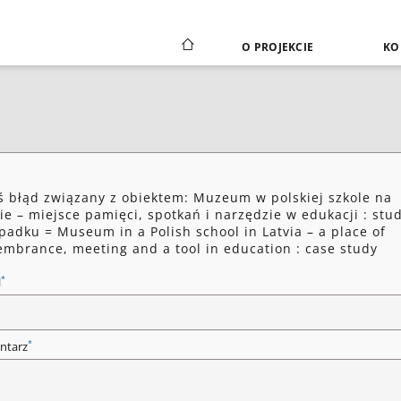
O PROJEKCIE
KO
ś błąd związany z obiektem: Muzeum w polskiej szkole na
ie – miejsce pamięci, spotkań i narzędzie w edukacji : stu
padku = Museum in a Polish school in Latvia – a place of
mbrance, meeting and a tool in education : case study
*
l
*
ntarz