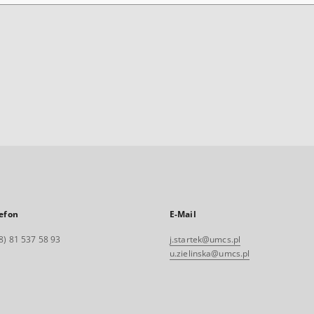
efon
E-Mail
8) 81 537 58 93
j.startek@umcs.pl
u.zielinska@umcs.pl