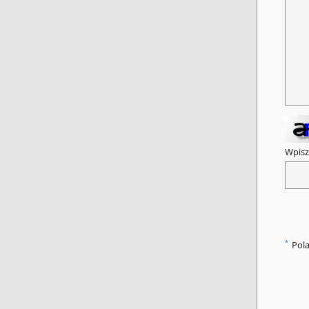
Wpisz
*
Pol