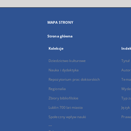
MAPA STRONY
Strona główna
Kolekcje
Inde
Dziedzictwo kulturowe
Tytuł
Nauka i dydaktyka
Autor
Repozytorium prac doktorskich
Temat
Regionalia
Wyda
Zbiory bibliofilskie
Typ z
Lublin 700 lat miasta
Język
Społeczny wpływ nauki
Praw
...