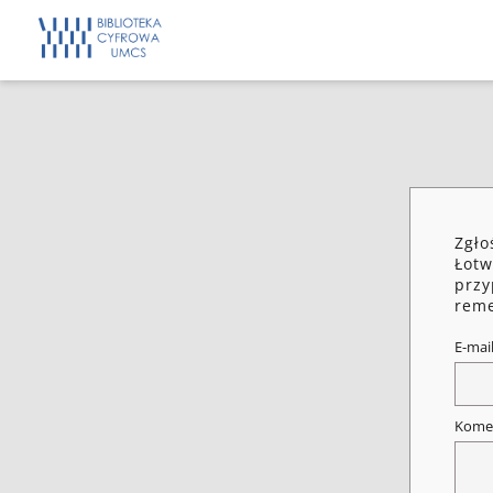
Zgło
Łotw
przy
reme
E-mai
Kome