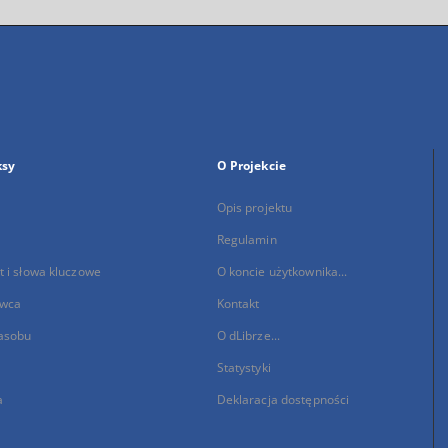
ksy
O Projekcie
Opis projektu
Regulamin
 i słowa kluczowe
O koncie użytkownika...
wca
Kontakt
asobu
O dLibrze...
Statystyki
a
Deklaracja dostępności