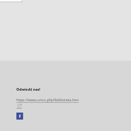
Odwiedź nas!
https://www.umcs.pl/pl/biblioteka.htm
Facebook
Link
zewnętrzny,