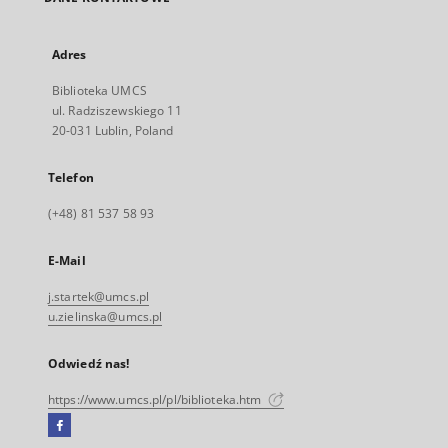
Adres
Biblioteka UMCS
ul. Radziszewskiego 11
20-031 Lublin, Poland
Telefon
(+48) 81 537 58 93
E-Mail
j.startek@umcs.pl
u.zielinska@umcs.pl
Odwiedź nas!
https://www.umcs.pl/pl/biblioteka.htm
Facebook
Link