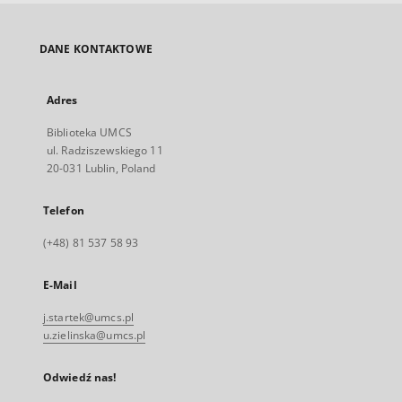
DANE KONTAKTOWE
Adres
Biblioteka UMCS
ul. Radziszewskiego 11
20-031 Lublin, Poland
Telefon
(+48) 81 537 58 93
E-Mail
j.startek@umcs.pl
u.zielinska@umcs.pl
Odwiedź nas!