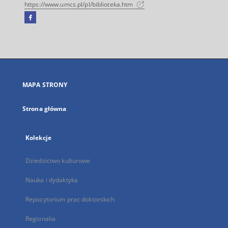
https://www.umcs.pl/pl/biblioteka.htm
Facebook
Link
zewnętrzny,
otworzy
się
w
nowej
MAPA STRONY
karcie
Strona główna
Kolekcje
Dziedzictwo kulturowe
Nauka i dydaktyka
Repozytorium prac doktorskich
Regionalia