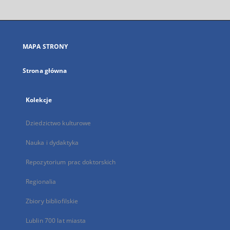
otworzy
się
w
nowej
MAPA STRONY
karcie
Strona główna
Kolekcje
Dziedzictwo kulturowe
Nauka i dydaktyka
Repozytorium prac doktorskich
Regionalia
Zbiory bibliofilskie
Lublin 700 lat miasta