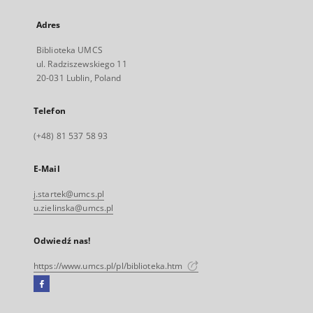
Adres
Biblioteka UMCS
ul. Radziszewskiego 11
20-031 Lublin, Poland
Telefon
(+48) 81 537 58 93
E-Mail
j.startek@umcs.pl
u.zielinska@umcs.pl
Odwiedź nas!
https://www.umcs.pl/pl/biblioteka.htm
Facebook
Link
zewnętrzny,