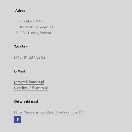
Adres
Biblioteka UMCS
ul. Radziszewskiego 11
20-031 Lublin, Poland
Telefon
(+48) 81 537 58 93
E-Mail
j.startek@umcs.pl
u.zielinska@umcs.pl
Odwiedź nas!
https://www.umcs.pl/pl/biblioteka.htm
Facebook
Link
zewnętrzny,