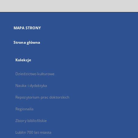
otworzy
się
w
nowej
MAPA STRONY
karcie
Strona główna
Kolekcje
Dziedzictwo kulturowe
Nauka i dydaktyka
Repozytorium prac doktorskich
Regionalia
Zbiory bibliofilskie
Lublin 700 lat miasta