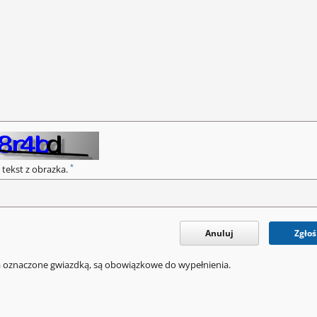
*
 tekst z obrazka.
Anuluj
Zgłoś
a oznaczone gwiazdką, są obowiązkowe do wypełnienia.