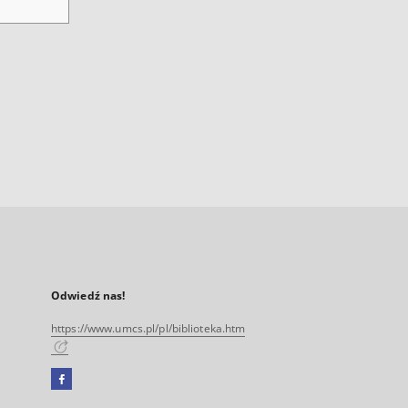
Odwiedź nas!
https://www.umcs.pl/pl/biblioteka.htm
Facebook
Link