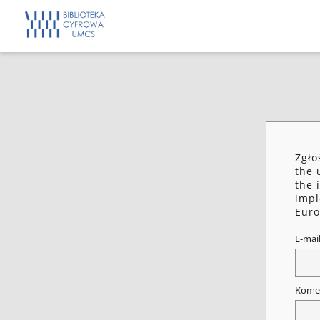
Zgło
the 
the 
impl
Euro
E-mai
Kome