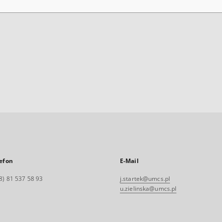
efon
E-Mail
8) 81 537 58 93
j.startek@umcs.pl
u.zielinska@umcs.pl