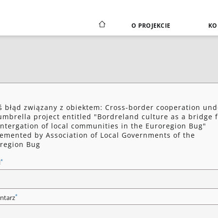
O PROJEKCIE
KO
ś błąd związany z obiektem: Cross-border cooperation und
umbrella project entitled "Bordreland culture as a bridge 
intergation of local communities in the Euroregion Bug"
emented by Association of Local Governments of the
region Bug
*
l
*
ntarz