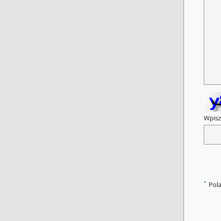
Wpisz
*
Pol