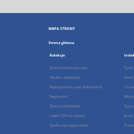
MAPA STRONY
Strona główna
Kolekcje
Inde
Dziedzictwo kulturowe
Tytuł
Nauka i dydaktyka
Autor
Repozytorium prac doktorskich
Temat
Regionalia
Wyda
Zbiory bibliofilskie
Typ z
Lublin 700 lat miasta
Język
Społeczny wpływ nauki
Praw
...