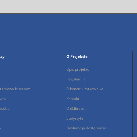
ksy
O Projekcie
Opis projektu
Regulamin
 i słowa kluczowe
O koncie użytkownika...
wca
Kontakt
asobu
O dLibrze...
Statystyki
a
Deklaracja dostępności