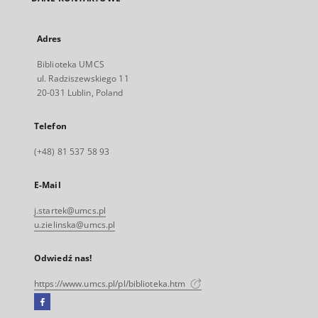
Adres
Biblioteka UMCS
ul. Radziszewskiego 11
20-031 Lublin, Poland
Telefon
(+48) 81 537 58 93
E-Mail
j.startek@umcs.pl
u.zielinska@umcs.pl
Odwiedź nas!
https://www.umcs.pl/pl/biblioteka.htm
Facebook
Link