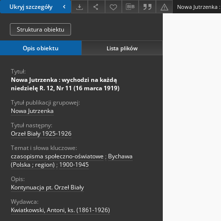
Ukryj szczegóły
Struktura obiektu
Opis obiektu
Lista plików
Tytuł:
Nowa Jutrzenka : wychodzi na każdą
niedzielę R. 12, Nr 11 (16 marca 1919)
Tytuł publikacji grupowej:
Nowa Jutrzenka
Tytuł następny:
Orzeł Biały 1925-1926
Temat i słowa kluczowe:
czasopisma społeczno-oświatowe
;
Bychawa
(Polska ; region)
;
1900-1945
Opis:
Kontynuacja pt. Orzeł Biały
Wydawca:
Kwiatkowski, Antoni, ks. (1861-1926)