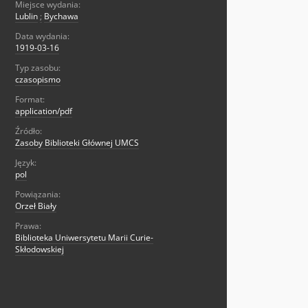
Miejsce wydania:
Lublin
;
Bychawa
Data wydania:
1919-03-16
Typ zasobu:
czasopismo
Format:
application/pdf
Źródło:
Zasoby Biblioteki Głównej UMCS
Język:
pol
Powiązania:
Orzeł Biały
Prawa:
Biblioteka Uniwersytetu Marii Curie-
Skłodowskiej