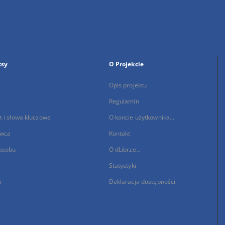
ksy
O Projekcie
Opis projektu
Regulamin
 i słowa kluczowe
O koncie użytkownika...
wca
Kontakt
asobu
O dLibrze...
Statystyki
a
Deklaracja dostępności