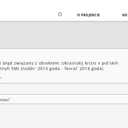
O PROJEKCIE
KO
ś błąd związany z obiektem: Ukrainskij krizis v polʹskih
tnyh SMI (noâbrʹ 2013 goda - fevralʹ 2014 goda)
*
l
*
ntarz