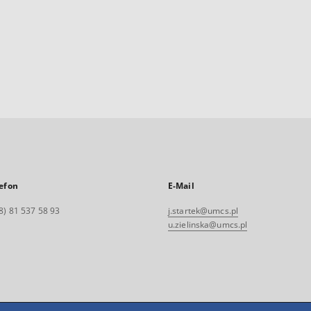
efon
E-Mail
8) 81 537 58 93
j.startek@umcs.pl
u.zielinska@umcs.pl