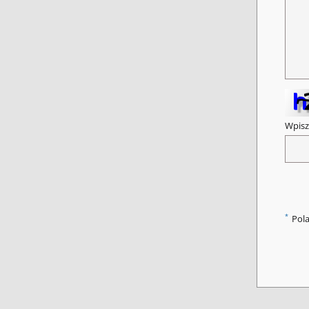
Wpisz
*
Pol