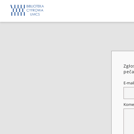
Zgło
peča
E-mai
Kome