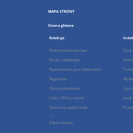
MAPA STRONY
Strona główna
Kolekcje
Inde
Dziedzictwo kulturowe
Tytuł
Nauka i dydaktyka
Autor
Repozytorium prac doktorskich
Temat
Regionalia
Wyda
Zbiory bibliofilskie
Typ z
Lublin 700 lat miasta
Język
Społeczny wpływ nauki
Praw
...
Zobacz więcej