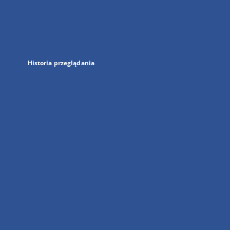
w
nowej
karcie
Historia przeglądania