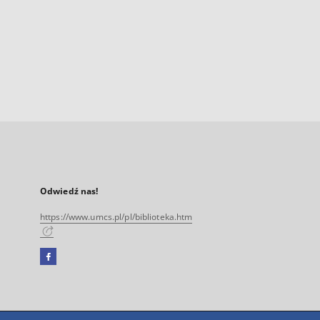
Odwiedź nas!
https://www.umcs.pl/pl/biblioteka.htm
Facebook
Link
zewnętrzny,
otworzy
się