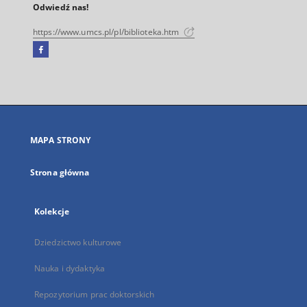
Odwiedź nas!
https://www.umcs.pl/pl/biblioteka.htm
Facebook
Link
zewnętrzny,
otworzy
się
w
nowej
MAPA STRONY
karcie
Strona główna
Kolekcje
Dziedzictwo kulturowe
Nauka i dydaktyka
Repozytorium prac doktorskich