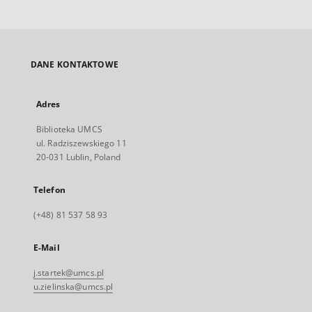
DANE KONTAKTOWE
Adres
Biblioteka UMCS
ul. Radziszewskiego 11
20-031 Lublin, Poland
Telefon
(+48) 81 537 58 93
E-Mail
j.startek@umcs.pl
u.zielinska@umcs.pl