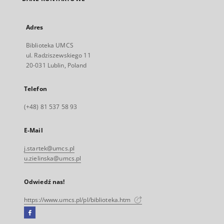
Adres
Biblioteka UMCS
ul. Radziszewskiego 11
20-031 Lublin, Poland
Telefon
(+48) 81 537 58 93
E-Mail
j.startek@umcs.pl
u.zielinska@umcs.pl
Odwiedź nas!
https://www.umcs.pl/pl/biblioteka.htm
Facebook
Link