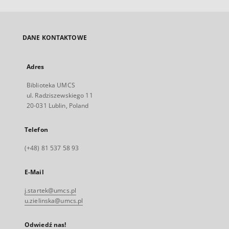
DANE KONTAKTOWE
Adres
Biblioteka UMCS
ul. Radziszewskiego 11
20-031 Lublin, Poland
Telefon
(+48) 81 537 58 93
E-Mail
j.startek@umcs.pl
u.zielinska@umcs.pl
Odwiedź nas!