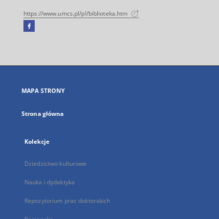
https://www.umcs.pl/pl/biblioteka.htm
Facebook
Link
zewnętrzny,
otworzy
się
w
nowej
MAPA STRONY
karcie
Strona główna
Kolekcje
Dziedzictwo kulturowe
Nauka i dydaktyka
Repozytorium prac doktorskich