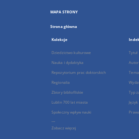
MAPA STRONY
Strona główna
Kolekcje
Inde
Dziedzictwo kulturowe
Tytuł
Nauka i dydaktyka
Autor
Repozytorium prac doktorskich
Temat
Regionalia
Wyda
Zbiory bibliofilskie
Typ z
Lublin 700 lat miasta
Język
Społeczny wpływ nauki
Praw
...
Zobacz więcej