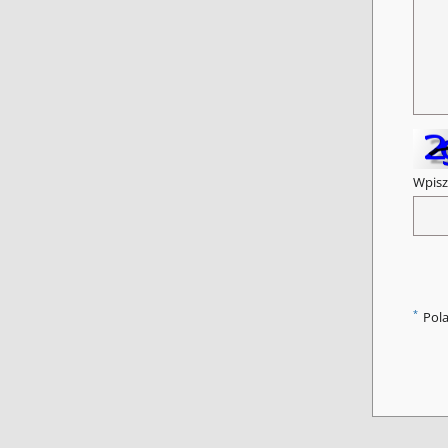
Wpisz
*
Pol