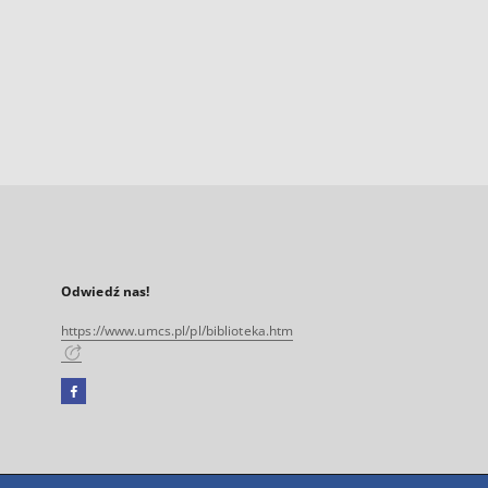
Odwiedź nas!
https://www.umcs.pl/pl/biblioteka.htm
Facebook
Link
zewnętrzny,
otworzy
się