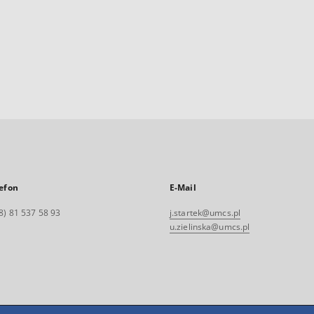
efon
E-Mail
8) 81 537 58 93
j.startek@umcs.pl
u.zielinska@umcs.pl