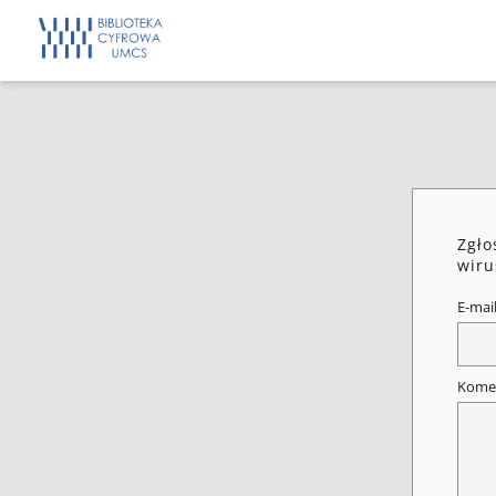
Zgło
wiru
E-mai
Kome