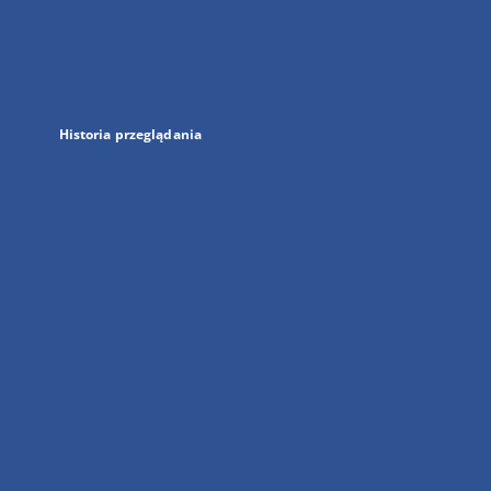
w
nowej
karcie
Historia przeglądania