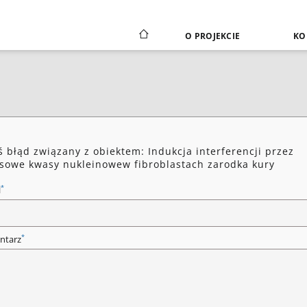
O PROJEKCIE
KO
ś błąd związany z obiektem: Indukcja interferencji przez
sowe kwasy nukleinowew fibroblastach zarodka kury
*
l
*
ntarz