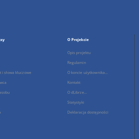
ksy
O Projekcie
Opis projektu
Regulamin
 i słowa kluczowe
O koncie użytkownika...
wca
Kontakt
asobu
O dLibrze...
Statystyki
a
Deklaracja dostępności