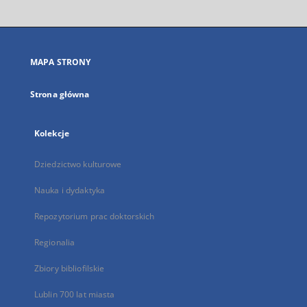
otworzy
się
w
nowej
MAPA STRONY
karcie
Strona główna
Kolekcje
Dziedzictwo kulturowe
Nauka i dydaktyka
Repozytorium prac doktorskich
Regionalia
Zbiory bibliofilskie
Lublin 700 lat miasta