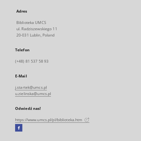
Adres
Biblioteka UMCS
ul. Radziszewskiego 11
20-031 Lublin, Poland
Telefon
(+48) 81 537 58 93
E-Mail
j.startek@umcs.pl
u.zielinska@umcs.pl
Odwiedź nas!
https://www.umcs.pl/pl/biblioteka.htm
Facebook
Link
zewnętrzny,