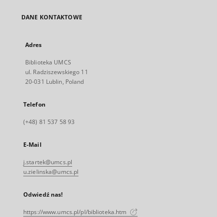
DANE KONTAKTOWE
Adres
Biblioteka UMCS
ul. Radziszewskiego 11
20-031 Lublin, Poland
Telefon
(+48) 81 537 58 93
E-Mail
j.startek@umcs.pl
u.zielinska@umcs.pl
Odwiedź nas!
https://www.umcs.pl/pl/biblioteka.htm