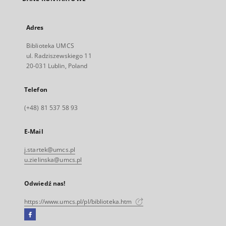
Adres
Biblioteka UMCS
ul. Radziszewskiego 11
20-031 Lublin, Poland
Telefon
(+48) 81 537 58 93
E-Mail
j.startek@umcs.pl
u.zielinska@umcs.pl
Odwiedź nas!
https://www.umcs.pl/pl/biblioteka.htm
Facebook
Link