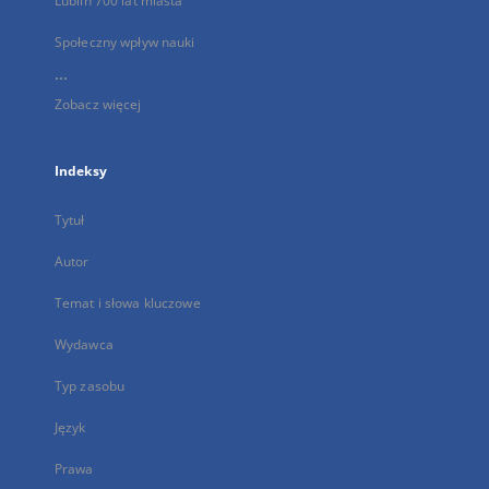
Lublin 700 lat miasta
Społeczny wpływ nauki
...
Zobacz więcej
Indeksy
Tytuł
Autor
Temat i słowa kluczowe
Wydawca
Typ zasobu
Język
Prawa