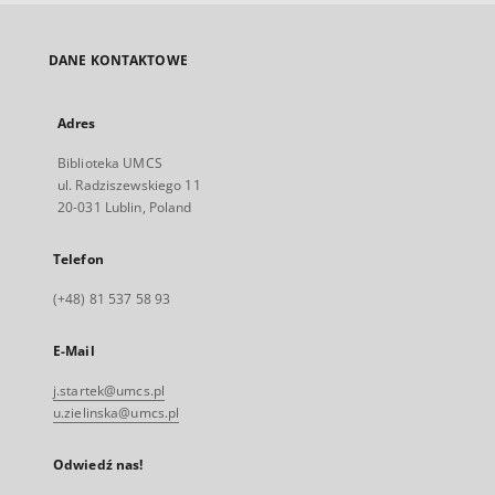
DANE KONTAKTOWE
Adres
Biblioteka UMCS
ul. Radziszewskiego 11
20-031 Lublin, Poland
Telefon
(+48) 81 537 58 93
E-Mail
j.startek@umcs.pl
u.zielinska@umcs.pl
Odwiedź nas!