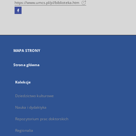
https://www.umcs.pl/pl/biblioteka.htm
Facebook
Link
zewnętrzny,
otworzy
się
w
nowej
MAPA STRONY
karcie
Strona główna
Kolekcje
Dziedzictwo kulturowe
Nauka i dydaktyka
Repozytorium prac doktorskich
Regionalia