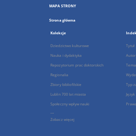
MAPA STRONY
Strona główna
Kolekcje
Inde
Dziedzictwo kulturowe
Tytuł
Nauka i dydaktyka
Autor
Repozytorium prac doktorskich
Temat
Regionalia
Wyda
Zbiory bibliofilskie
Typ z
Lublin 700 lat miasta
Język
Społeczny wpływ nauki
Praw
...
Zobacz więcej