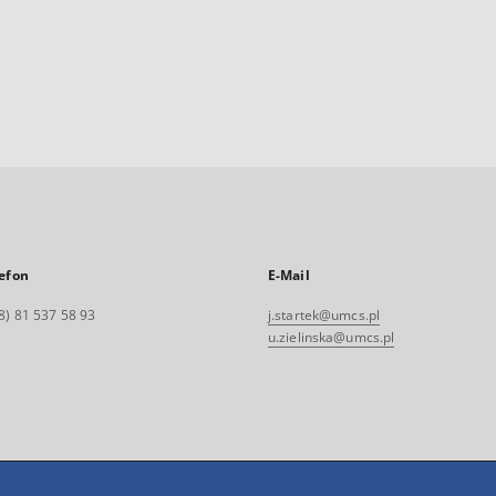
efon
E-Mail
8) 81 537 58 93
j.startek@umcs.pl
u.zielinska@umcs.pl