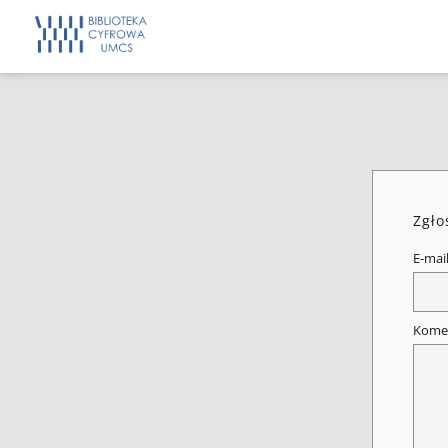
Zgło
E-mai
Kome