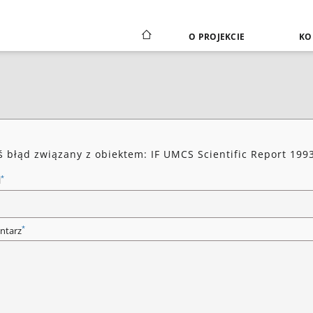
O PROJEKCIE
KO
ś błąd związany z obiektem: IF UMCS Scientific Report 199
*
l
*
ntarz