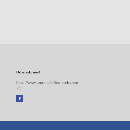
Odwiedź nas!
https://www.umcs.pl/pl/biblioteka.htm
Facebook
Link
zewnętrzny,
otworzy
się
w