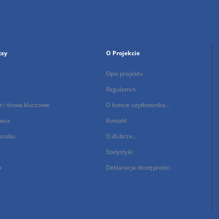
ksy
O Projekcie
Opis projektu
Regulamin
 i słowa kluczowe
O koncie użytkownika...
wca
Kontakt
asobu
O dLibrze...
Statystyki
a
Deklaracja dostępności