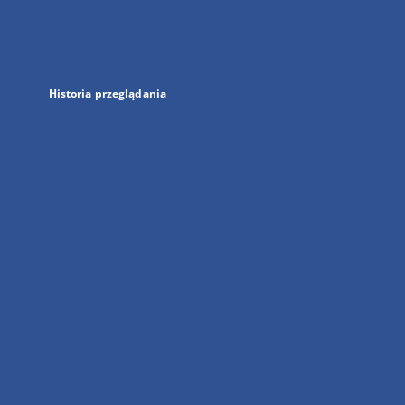
nowej
karcie
Historia przeglądania