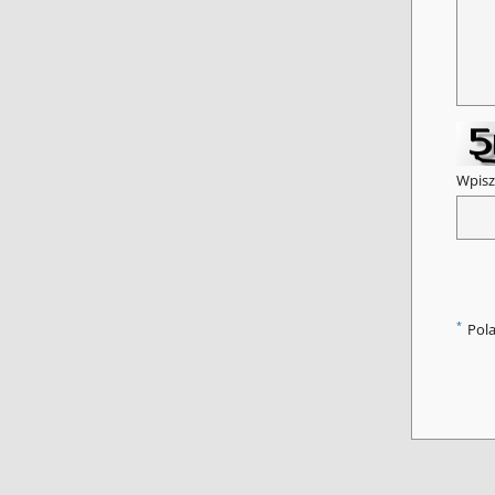
Wpisz
*
Pol