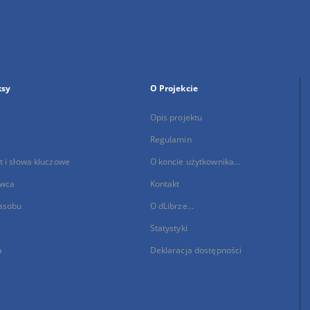
ksy
O Projekcie
Opis projektu
Regulamin
 i słowa kluczowe
O koncie użytkownika...
wca
Kontakt
asobu
O dLibrze...
Statystyki
a
Deklaracja dostępności