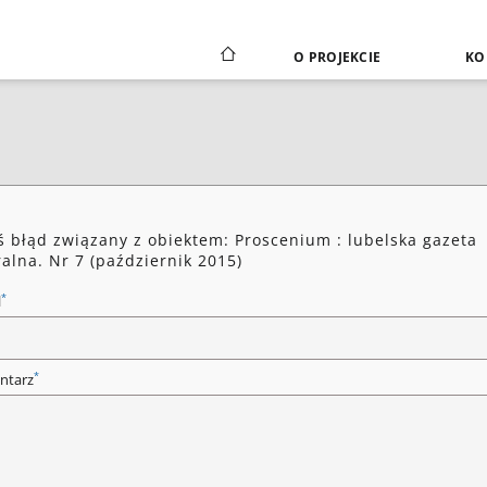
O PROJEKCIE
KO
ś błąd związany z obiektem: Proscenium : lubelska gazeta
ralna. Nr 7 (październik 2015)
*
l
*
ntarz