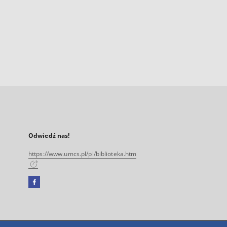
Odwiedź nas!
https://www.umcs.pl/pl/biblioteka.htm
Facebook
Link
zewnętrzny,
otworzy
się