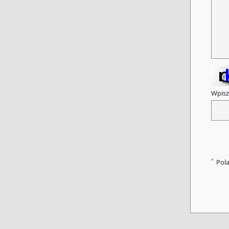
Wpisz
*
Pol