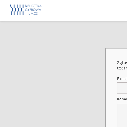
Zgło
teat
E-mai
Kome