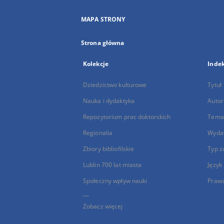
MAPA STRONY
Strona główna
Kolekcje
Inde
Dziedzictwo kulturowe
Tytuł
Nauka i dydaktyka
Autor
Repozytorium prac doktorskich
Temat
Regionalia
Wyda
Zbiory bibliofilskie
Typ z
Lublin 700 lat miasta
Język
Społeczny wpływ nauki
Praw
...
Zobacz więcej