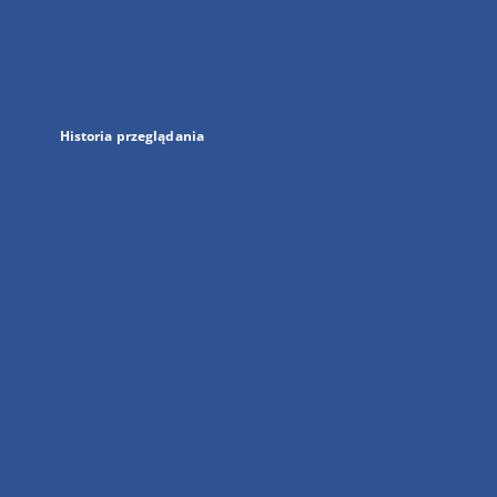
w
nowej
karcie
Historia przeglądania