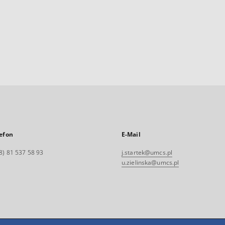
efon
E-Mail
8) 81 537 58 93
j.startek@umcs.pl
u.zielinska@umcs.pl