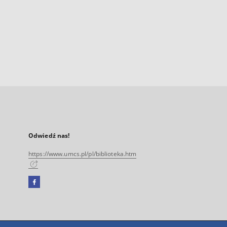
Odwiedź nas!
https://www.umcs.pl/pl/biblioteka.htm
Facebook
Link
zewnętrzny,
otworzy
się