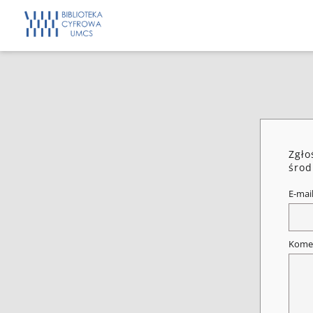
Zgło
środ
E-mai
Kome