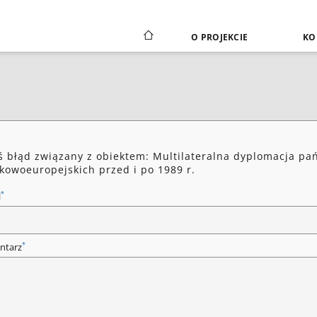
O PROJEKCIE
KO
ś błąd związany z obiektem: Multilateralna dyplomacja pa
kowoeuropejskich przed i po 1989 r.
*
l
*
ntarz