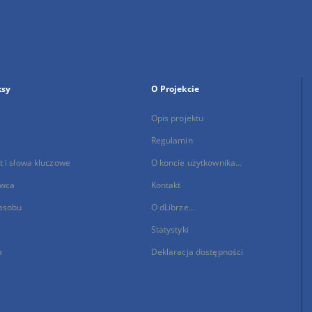
ksy
O Projekcie
Opis projektu
Regulamin
 i słowa kluczowe
O koncie użytkownika...
wca
Kontakt
asobu
O dLibrze...
Statystyki
a
Deklaracja dostępności