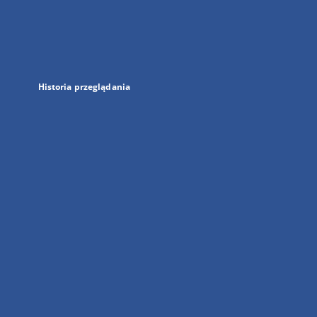
w
nowej
karcie
Historia przeglądania