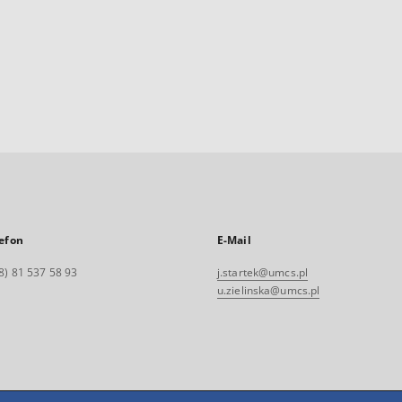
efon
E-Mail
8) 81 537 58 93
j.startek@umcs.pl
u.zielinska@umcs.pl