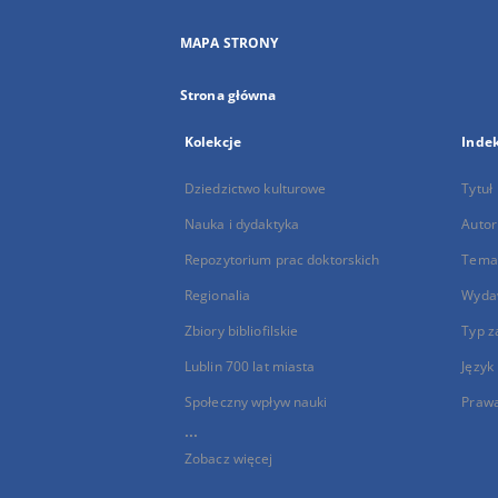
MAPA STRONY
Strona główna
Kolekcje
Inde
Dziedzictwo kulturowe
Tytuł
Nauka i dydaktyka
Autor
Repozytorium prac doktorskich
Temat
Regionalia
Wyda
Zbiory bibliofilskie
Typ z
Lublin 700 lat miasta
Język
Społeczny wpływ nauki
Praw
...
Zobacz więcej