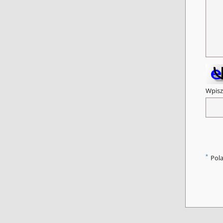
Wpisz
*
Pol