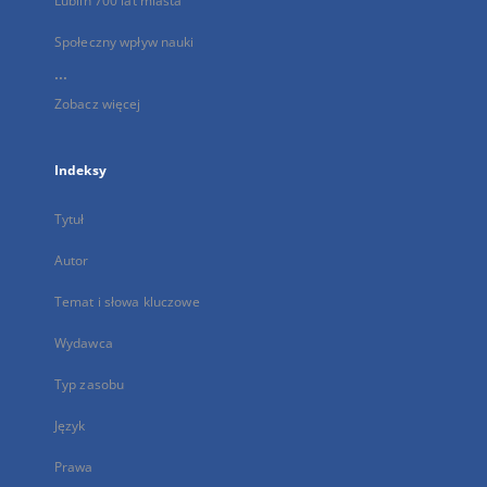
Lublin 700 lat miasta
Społeczny wpływ nauki
...
Zobacz więcej
Indeksy
Tytuł
Autor
Temat i słowa kluczowe
Wydawca
Typ zasobu
Język
Prawa