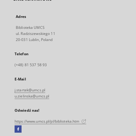
Adres
Biblioteka UMCS
ul. Radziszewskiego 11
20-031 Lublin, Poland
Telefon
(+48) 81 537 58 93
E-Mail
j.startek@umcs.pl
u.zielinska@umcs.pl
Odwiedź nas!
https://www.umcs.pl/pl/biblioteka.htm
Facebook
Link