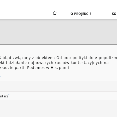
O PROJEKCIE
KO
ś błąd związany z obiektem: Od pop-polityki do e-populiz
ekt i działanie najnowszych ruchów kontestacyjnych na
kładzie partii Podemos w Hiszpanii
*
l
*
ntarz