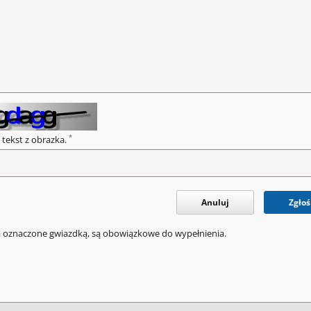
*
 tekst z obrazka.
Anuluj
Zgłoś
a oznaczone gwiazdką, są obowiązkowe do wypełnienia.