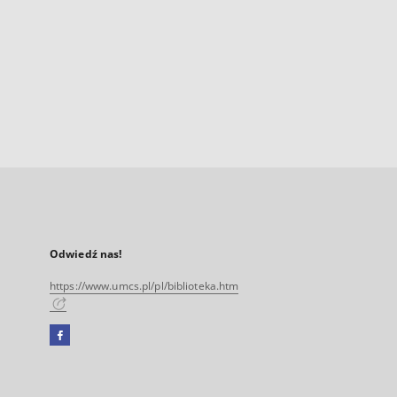
Odwiedź nas!
https://www.umcs.pl/pl/biblioteka.htm
Facebook
Link
zewnętrzny,
otworzy