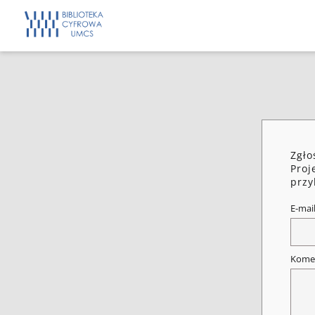
Zgło
Proj
przy
E-mai
Kome