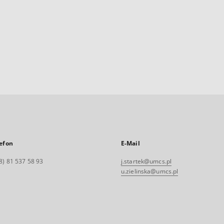
efon
E-Mail
8) 81 537 58 93
j.startek@umcs.pl
u.zielinska@umcs.pl