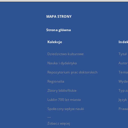
MAPA STRONY
Strona główna
Kolekcje
Inde
Dziedzictwo kulturowe
Tytuł
Nauka i dydaktyka
Autor
Repozytorium prac doktorskich
Temat
Regionalia
Wyda
Zbiory bibliofilskie
Typ z
Lublin 700 lat miasta
Język
Społeczny wpływ nauki
Praw
...
Zobacz więcej