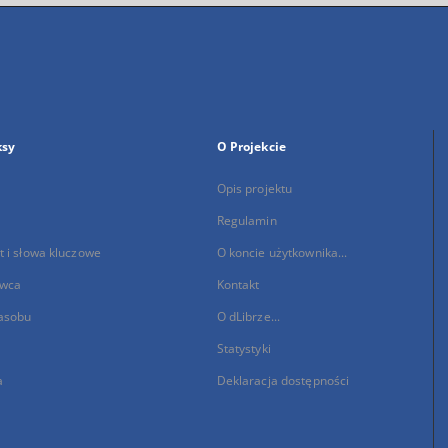
ksy
O Projekcie
Opis projektu
Regulamin
 i słowa kluczowe
O koncie użytkownika...
wca
Kontakt
asobu
O dLibrze...
Statystyki
a
Deklaracja dostępności