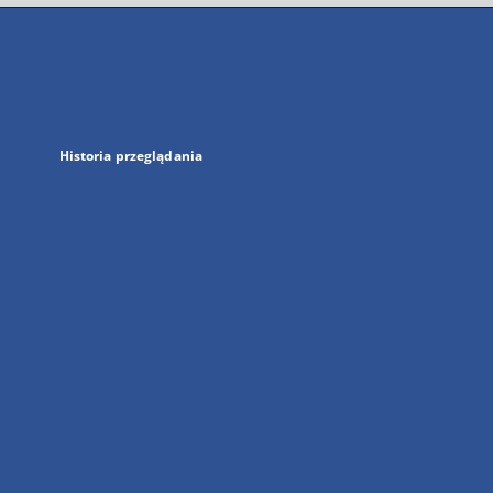
się
w
nowej
karcie
Historia przeglądania