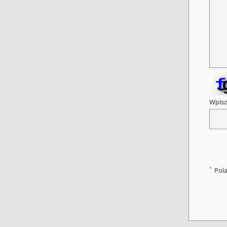
Wpisz
*
Pol