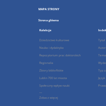
MAPA STRONY
Strona główna
Kolekcje
Inde
Dziedzictwo kulturowe
Tytuł
Nauka i dydaktyka
Autor
Repozytorium prac doktorskich
Temat
Regionalia
Wyda
Zbiory bibliofilskie
Typ z
Lublin 700 lat miasta
Język
Społeczny wpływ nauki
Praw
...
Zobacz więcej