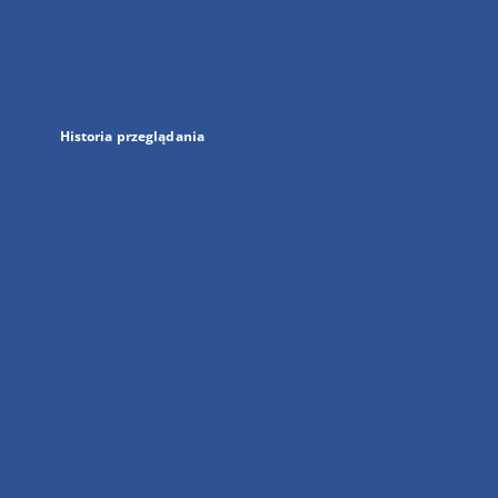
w
nowej
karcie
Historia przeglądania