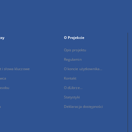
ksy
O Projekcie
Opis projektu
Regulamin
 i słowa kluczowe
O koncie użytkownika...
wca
Kontakt
asobu
O dLibrze...
Statystyki
a
Deklaracja dostępności