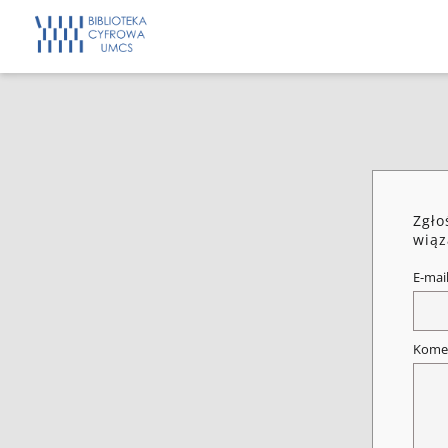
Zgło
wiąz
E-mai
Kome