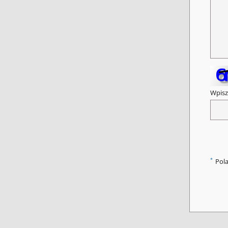
Wpisz
*
Pol