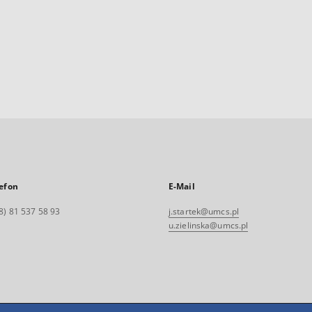
efon
E-Mail
8) 81 537 58 93
j.startek@umcs.pl
u.zielinska@umcs.pl