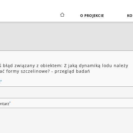
O PROJEKCIE
KO
ś błąd związany z obiektem: Z jaką dynamiką lodu należy
ać formy szczelinowe? - przegląd badań
*
l
*
ntarz