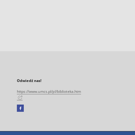
Odwiedź nas!
https://www.umcs.pl/pl/biblioteka.htm
Facebook
Link
zewnętrzny,
otworzy
się