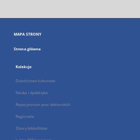
zewnętrzny,
otworzy
się
w
nowej
MAPA STRONY
karcie
Strona główna
Kolekcje
Dziedzictwo kulturowe
Nauka i dydaktyka
Repozytorium prac doktorskich
Regionalia
Zbiory bibliofilskie