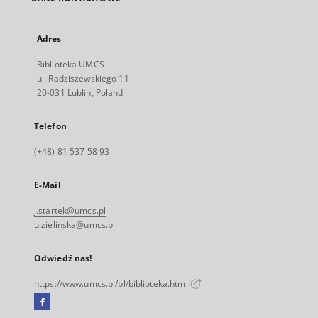
Adres
Biblioteka UMCS
ul. Radziszewskiego 11
20-031 Lublin, Poland
Telefon
(+48) 81 537 58 93
E-Mail
j.startek@umcs.pl
u.zielinska@umcs.pl
Odwiedź nas!
https://www.umcs.pl/pl/biblioteka.htm
Facebook
Link