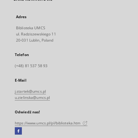
Adres
Biblioteka UMCS
ul. Radziszewskiego 11
20-031 Lublin, Poland
Telefon
(+48) 81 537 58 93
E-Mail
j.startek@umcs.pl
u.zielinska@umcs.pl
Odwiedź nas!
https://www.umcs.pl/pl/biblioteka.htm
Facebook
Link