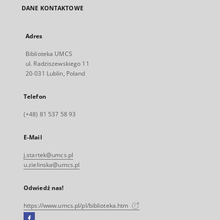
DANE KONTAKTOWE
Adres
Biblioteka UMCS
ul. Radziszewskiego 11
20-031 Lublin, Poland
Telefon
(+48) 81 537 58 93
E-Mail
j.startek@umcs.pl
u.zielinska@umcs.pl
Odwiedź nas!
https://www.umcs.pl/pl/biblioteka.htm
Facebook