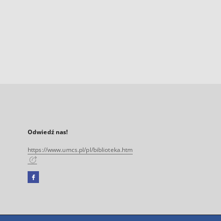
Odwiedź nas!
https://www.umcs.pl/pl/biblioteka.htm
Facebook
Link
zewnętrzny,
otworzy
się