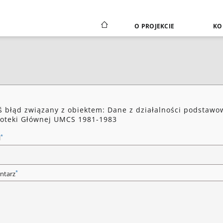
O PROJEKCIE
KO
ś błąd związany z obiektem: Dane z działalności podstawo
ioteki Głównej UMCS 1981-1983
*
l
*
ntarz