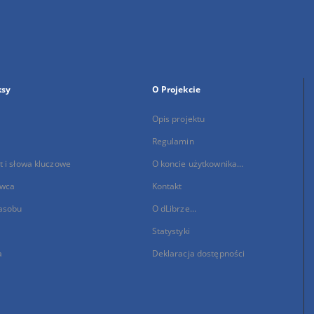
ksy
O Projekcie
Opis projektu
Regulamin
 i słowa kluczowe
O koncie użytkownika...
wca
Kontakt
asobu
O dLibrze...
Statystyki
a
Deklaracja dostępności