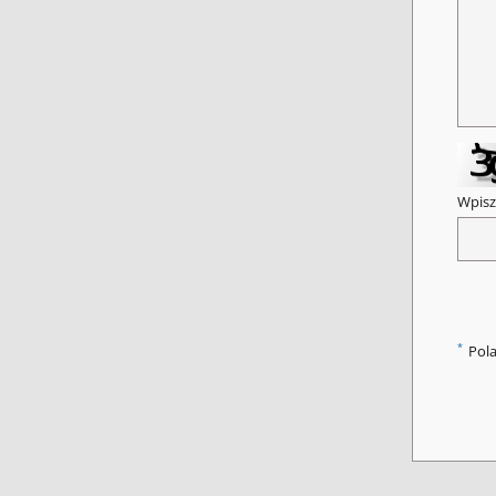
Wpisz
*
Pol