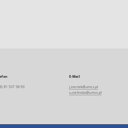
efon
E-Mail
8) 81 537 58 93
j.startek@umcs.pl
u.zielinska@umcs.pl