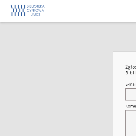
Zgło
Bibl
E-mai
Kome