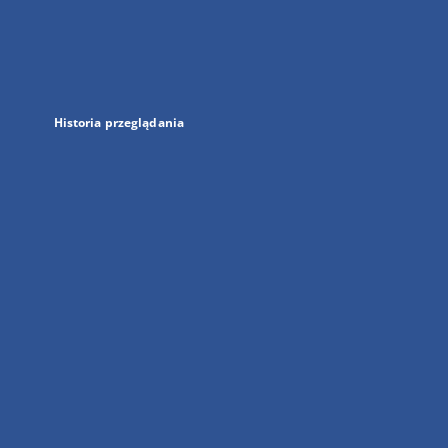
w
nowej
karcie
Historia przeglądania