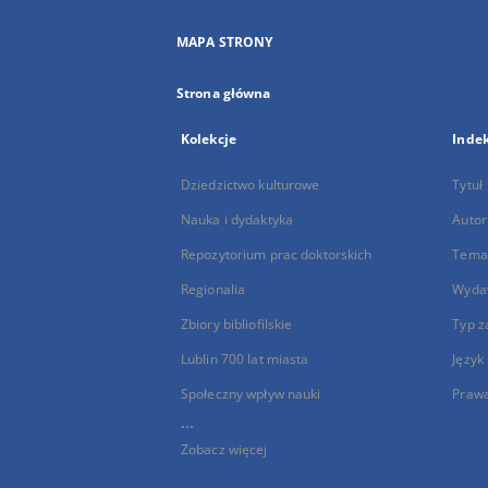
MAPA STRONY
Strona główna
Kolekcje
Inde
Dziedzictwo kulturowe
Tytuł
Nauka i dydaktyka
Autor
Repozytorium prac doktorskich
Temat
Regionalia
Wyda
Zbiory bibliofilskie
Typ z
Lublin 700 lat miasta
Język
Społeczny wpływ nauki
Praw
...
Zobacz więcej