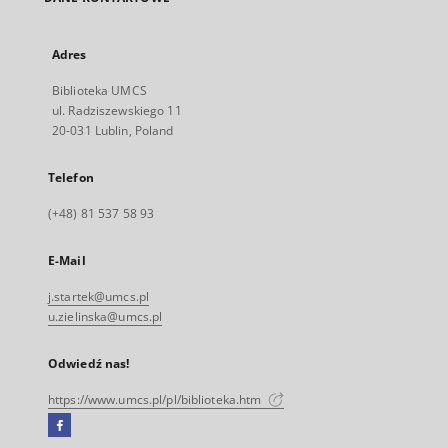
Adres
Biblioteka UMCS
ul. Radziszewskiego 11
20-031 Lublin, Poland
Telefon
(+48) 81 537 58 93
E-Mail
j.startek@umcs.pl
u.zielinska@umcs.pl
Odwiedź nas!
https://www.umcs.pl/pl/biblioteka.htm
Facebook
Link