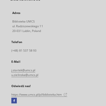
Adres
Biblioteka UMCS
ul. Radziszewskiego 11
20-031 Lublin, Poland
Telefon
(+48) 81 537 58 93
E-Mail
j.startek@umcs.pl
u.zielinska@umcs.pl
Odwiedź nas!
https://www.umcs.pl/pl/biblioteka.htm
Facebook
Link