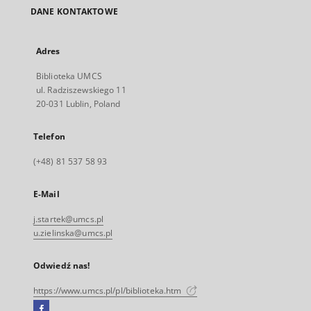
DANE KONTAKTOWE
Adres
Biblioteka UMCS
ul. Radziszewskiego 11
20-031 Lublin, Poland
Telefon
(+48) 81 537 58 93
E-Mail
j.startek@umcs.pl
u.zielinska@umcs.pl
Odwiedź nas!
https://www.umcs.pl/pl/biblioteka.htm
Facebook