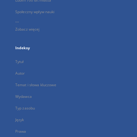
Lublin 700 lat miasta
Społeczny wpływ nauki
...
Zobacz więcej
Indeksy
Tytuł
Autor
Temat i słowa kluczowe
Wydawca
Typ zasobu
Język
Prawa