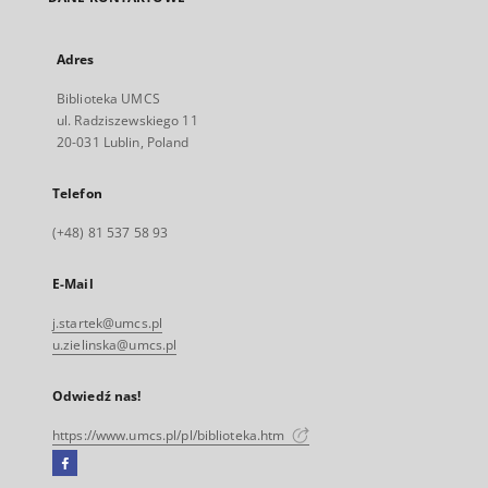
Adres
Biblioteka UMCS
ul. Radziszewskiego 11
20-031 Lublin, Poland
Telefon
(+48) 81 537 58 93
E-Mail
j.startek@umcs.pl
u.zielinska@umcs.pl
Odwiedź nas!
https://www.umcs.pl/pl/biblioteka.htm
Facebook
Link