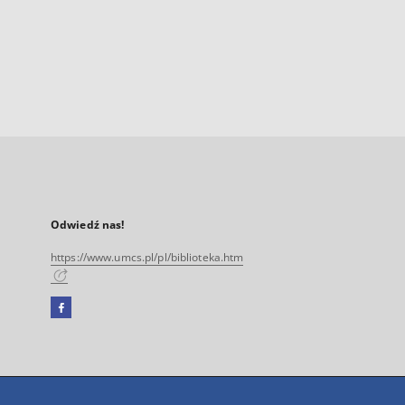
Odwiedź nas!
https://www.umcs.pl/pl/biblioteka.htm
Facebook
Link
zewnętrzny,
otworzy
się
w