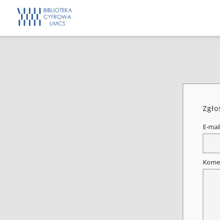
Zgło
E-mai
Kome