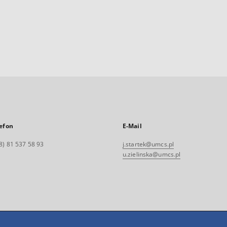
efon
E-Mail
8) 81 537 58 93
j.startek@umcs.pl
u.zielinska@umcs.pl