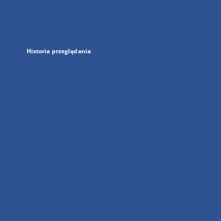
nowej
karcie
Historia przeglądania