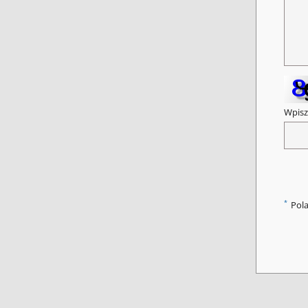
Wpisz
*
Pol