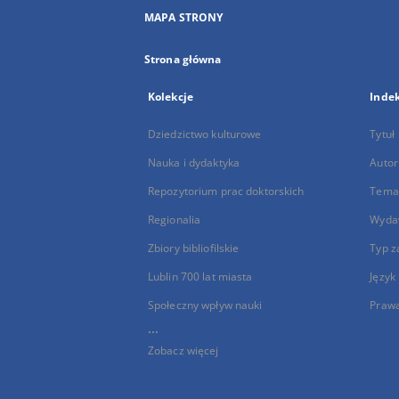
MAPA STRONY
Strona główna
Kolekcje
Inde
Dziedzictwo kulturowe
Tytuł
Nauka i dydaktyka
Autor
Repozytorium prac doktorskich
Temat
Regionalia
Wyda
Zbiory bibliofilskie
Typ z
Lublin 700 lat miasta
Język
Społeczny wpływ nauki
Praw
...
Zobacz więcej