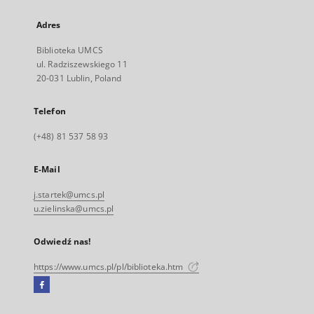
Adres
Biblioteka UMCS
ul. Radziszewskiego 11
20-031 Lublin, Poland
Telefon
(+48) 81 537 58 93
E-Mail
j.startek@umcs.pl
u.zielinska@umcs.pl
Odwiedź nas!
https://www.umcs.pl/pl/biblioteka.htm
Facebook
Link
zewnętrzny,