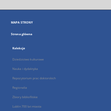
otworzy
się
w
nowej
MAPA STRONY
karcie
Strona główna
Kolekcje
Dziedzictwo kulturowe
Nauka i dydaktyka
Repozytorium prac doktorskich
Regionalia
Zbiory bibliofilskie
Lublin 700 lat miasta