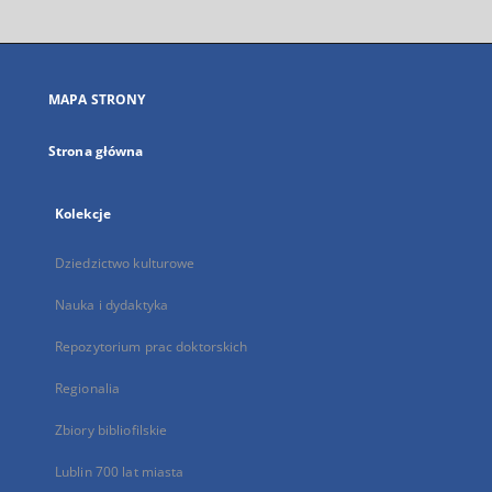
otworzy
się
w
nowej
MAPA STRONY
karcie
Strona główna
Kolekcje
Dziedzictwo kulturowe
Nauka i dydaktyka
Repozytorium prac doktorskich
Regionalia
Zbiory bibliofilskie
Lublin 700 lat miasta