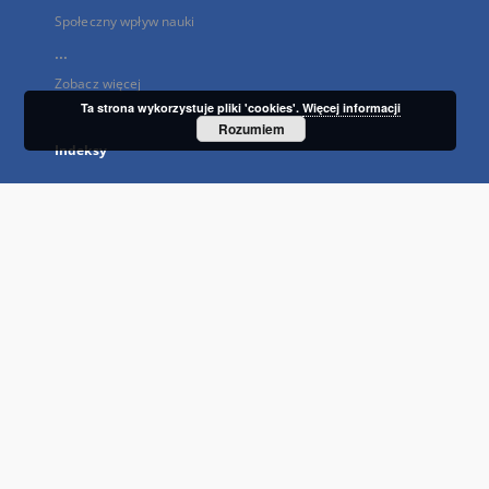
Społeczny wpływ nauki
...
Zobacz więcej
Ta strona wykorzystuje pliki 'cookies'.
Więcej informacji
Rozumiem
Indeksy
Tytuł
Autor
Temat i słowa kluczowe
Wydawca
Typ zasobu
Język
Prawa