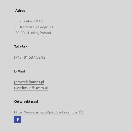
Adres
Biblioteka UMCS
ul. Radziszewskiego 11
20-031 Lublin, Poland
Telefon
(+48) 81 537 58 93
E-Mail
j.startek@umcs.pl
u.zielinska@umcs.pl
Odwiedź nas!
https://www.umcs.pl/pl/biblioteka.htm
Facebook
Link
zewnętrzny,