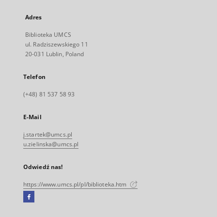
Adres
Biblioteka UMCS
ul. Radziszewskiego 11
20-031 Lublin, Poland
Telefon
(+48) 81 537 58 93
E-Mail
j.startek@umcs.pl
u.zielinska@umcs.pl
Odwiedź nas!
https://www.umcs.pl/pl/biblioteka.htm
Facebook
Link
zewnętrzny,