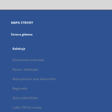
otworzy
się
w
nowej
MAPA STRONY
karcie
Strona główna
Kolekcje
Dziedzictwo kulturowe
Nauka i dydaktyka
Repozytorium prac doktorskich
Regionalia
Zbiory bibliofilskie
Lublin 700 lat miasta