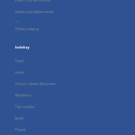
Lublin 700 lat miasta
Społeczny wpływ nauki
...
Zobacz więcej
Indeksy
Tytuł
Autor
Temat i słowa kluczowe
Wydawca
Typ zasobu
Język
Prawa