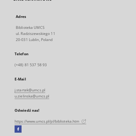
Adres
Biblioteka UMCS
ul. Radziszewskiego 11
20-031 Lublin, Poland
Telefon
(+48) 81 537 58 93
E-Mail
j.startek@umcs.pl
u.zielinska@umcs.pl
Odwiedź nas!
https://www.umcs.pl/pl/biblioteka.htm
Facebook
Link